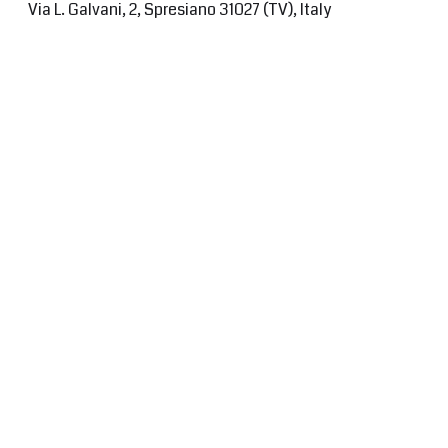
Via L. Galvani, 2, Spresiano 31027 (TV), Italy
L'AZIENDA
Home
Chi siamo
Contatti
PRODOTTI
®
Lastre UNIPAN